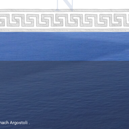
N
ach Argostoli .