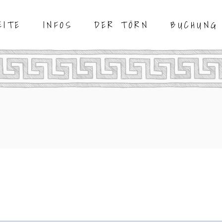
EITE
INFOS
DER TÖRN
BUCHUNG
SEGELURLAUB
DAS REVIER
TERMINE
SEGELN MIT
AN- & ABREISE
ANGEBOTE
KINDERN
DIE ROUTE
SPECIALS
SEGELURLAUB
DAS REVIER
TERMINE
DAS WETTER
REISEABLAUF
SEGELN MIT
AN- & ABREISE
ANGEBOTE
DER CAT
FRAGEN
KINDERN
DIE ROUTE
SPECIALS
DER SKIPPER
KOFFER PACKEN
DAS WETTER
REISEABLAUF
DER CAT
FRAGEN
DER SKIPPER
KOFFER PACKEN