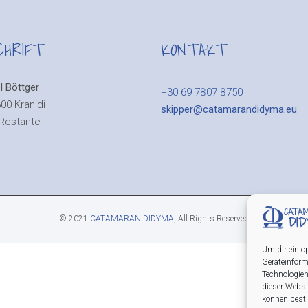
CHRIFT
KONTAKT
l Böttger
+30 69 7807 8750
00 Kranidi
skipper@catamarandidyma.eu
Restante
© 2021
CATAMARAN DIDYMA
, All Rights Reserved
Um dir ein o
Geräteinform
Technologien
dieser Websi
können best