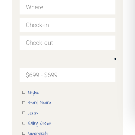
Didyma
Grand Marina
Luxory
Sailing Crews
Superyachts