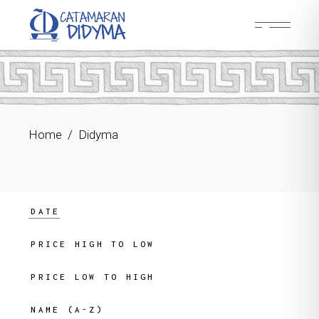
Skip
to
the
content
Home
Didyma
DATE
PRICE HIGH TO LOW
PRICE LOW TO HIGH
NAME (A-Z)